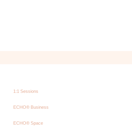
MODERNES WISSEN.
VERKÖRPERUNG KOMMT VOR
ERLEUCHTUNG.
1:1 Sessions
ECHO® Business
ECHO® Space