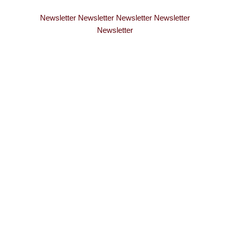
Newsletter Newsletter Newsletter Newsletter
Newsletter
WERDE TEIL
MEINER
PERSÖNLICHEN
E-MAIL-LISTE
Ich schicke dir nicht nur mehr tolle Beiträge, sondern