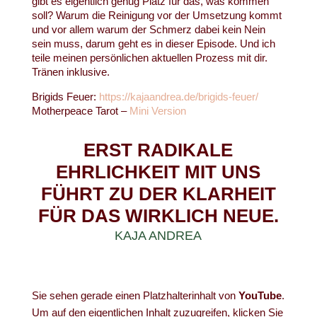
gibt es eigentlich genug Platz für das, was kommen
soll? Warum die Reinigung vor der Umsetzung kommt
und vor allem warum der Schmerz dabei kein Nein
sein muss, darum geht es in dieser Episode. Und ich
teile meinen persönlichen aktuellen Prozess mit dir.
Tränen inklusive.
Brigids Feuer:
https://kajaandrea.de/brigids-feuer/
Motherpeace Tarot –
Mini Version
ERST RADIKALE
EHRLICHKEIT MIT UNS
FÜHRT ZU DER KLARHEIT
FÜR DAS WIRKLICH NEUE.
KAJA ANDREA
Sie sehen gerade einen Platzhalterinhalt von
YouTube
.
Um auf den eigentlichen Inhalt zuzugreifen, klicken Sie