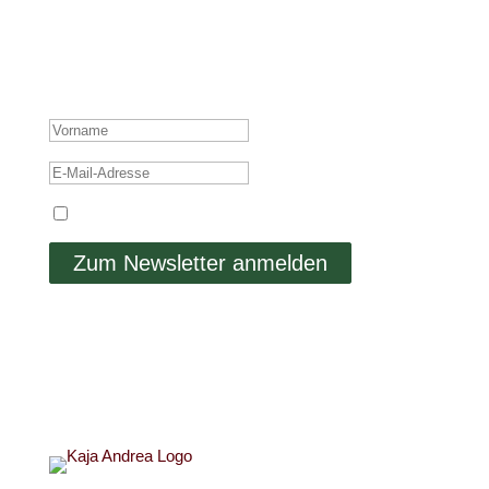
teile auch Insights aus meinem persönlichen Leben,
welche sich nicht auf Social Media finden.
ERFOLGSMELDUNG
Ich stimme der Datenschutzerklärung zu.
Zum Newsletter anmelden