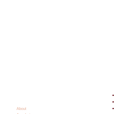
G
Links
About