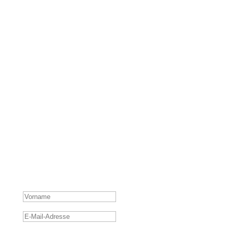
WERDE TEIL
MEINER
PERSÖNLICHEN
E-MAIL-LISTE
Ich schicke dir nicht nur mehr tolle Beiträge, sondern
teile auch Insights aus meinem persönlichen Leben,
welche sich nicht auf Social Media finden.
ERFOLGSMELDUNG