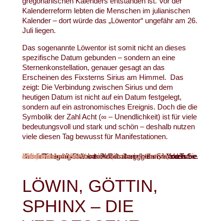
gregorianischen Kalenders entstanden ist. Vor der
Kalenderreform lebten die Menschen im julianischen
Kalender – dort würde das „Löwentor“ ungefähr am 26.
Juli liegen.
Das sogenannte Löwentor ist somit nicht an dieses
spezifische Datum gebunden – sondern an eine
Sternenkonstellation, genauer gesagt an das
Erscheinen des Fixsterns Sirius am Himmel. Das
zeigt: Die Verbindung zwischen Sirius und dem
heutigen Datum ist nicht auf ein Datum festgelegt,
sondern auf ein astronomisches Ereignis. Doch die die
Symbolik der Zahl Acht (∞ – Unendlichkeit) ist für viele
bedeutungsvoll und stark und schön – deshalb nutzen
viele diesen Tag bewusst für Manifestationen.
Sie sehen gerade einen Platzhalterinhalt von
. Um auf den eigentlichen Inhalt zuzugreifen, klicken Sie auf die Schaltfläche unten. Bitte beachten Sie, dass dabei Daten an Drittanbieter weitergegeben werden.
Mehr Informationen
Inhalt entsperren
Erforderlichen Service akzeptieren und Inhalte entsperren
YouTube
LÖWIN, GÖTTIN,
SPHINX – DIE