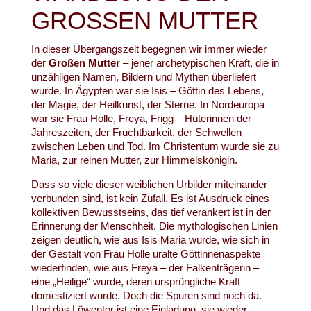
GROSSEN MUTTER
In dieser Übergangszeit begegnen wir immer wieder
der
Großen Mutter
– jener archetypischen Kraft, die in
unzähligen Namen, Bildern und Mythen überliefert
wurde. In Ägypten war sie Isis – Göttin des Lebens,
der Magie, der Heilkunst, der Sterne. In Nordeuropa
war sie Frau Holle, Freya, Frigg – Hüterinnen der
Jahreszeiten, der Fruchtbarkeit, der Schwellen
zwischen Leben und Tod. Im Christentum wurde sie zu
Maria, zur reinen Mutter, zur Himmelskönigin.
Dass so viele dieser weiblichen Urbilder miteinander
verbunden sind, ist kein Zufall. Es ist Ausdruck eines
kollektiven Bewusstseins, das tief verankert ist in der
Erinnerung der Menschheit. Die mythologischen Linien
zeigen deutlich, wie aus Isis Maria wurde, wie sich in
der Gestalt von Frau Holle uralte Göttinnenaspekte
wiederfinden, wie aus Freya – der Falkenträgerin –
eine „Heilige“ wurde, deren ursprüngliche Kraft
domestiziert wurde. Doch die Spuren sind noch da.
Und das Löwentor ist eine Einladung, sie wieder