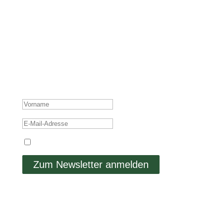
E-MAIL-LISTE
Ich schicke dir nicht nur mehr tolle Beiträge, sondern
teile auch Insights aus meinem persönlichen Leben,
welche sich nicht auf Social Media finden.
ERFOLGSMELDUNG
Ich stimme der Datenschutzerklärung zu.
Zum Newsletter anmelden