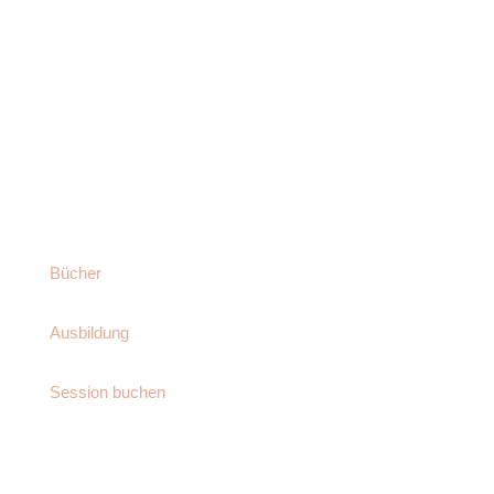
RECLAIM THE PAST.
REWRITE THE FUTURE.
Bücher
Ausbildung
Session buchen