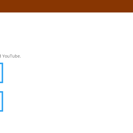
d YouTube.

