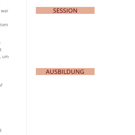
.
SESSION
r war
isen
e
t
n, um
AUSBILDUNG
uf
d