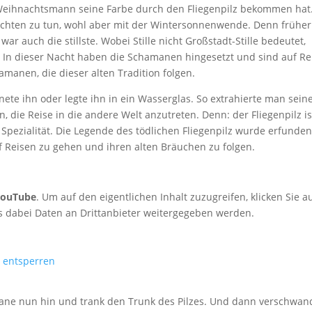
r Weihnachtsmann seine Farbe durch den Fliegenpilz bekommen hat
nachten zu tun, wohl aber mit der Wintersonnenwende. Denn frühe
war auch die stillste. Wobei Stille nicht Großstadt-Stille bedeutet,
t. In dieser Nacht haben die Schamanen hingesetzt und sind auf Re
manen, die dieser alten Tradition folgen.
te ihn oder legte ihn in ein Wasserglas. So extrahierte man sein
 die Reise in die andere Welt anzutreten. Denn: der Fliegenpilz is
ne Spezialität. Die Legende des tödlichen Fliegenpilz wurde erfunde
 Reisen zu gehen und ihren alten Bräuchen zu folgen.
YouTube
. Um auf den eigentlichen Inhalt zuzugreifen, klicken Sie a
ass dabei Daten an Drittanbieter weitergegeben werden.
e entsperren
ane nun hin und trank den Trunk des Pilzes. Und dann verschwan