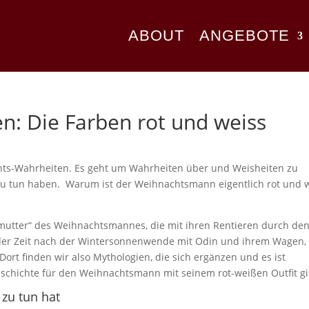
ABOUT
ANGEBOTE
: Die Farben rot und weiss
chts-Wahrheiten. Es geht um Wahrheiten über und Weisheiten zu
zu tun haben. Warum ist der Weihnachtsmann eigentlich rot und 
oßmutter“ des Weihnachtsmannes, die mit ihren Rentieren durch de
n der Zeit nach der Wintersonnenwende mit Odin und ihrem Wagen,
ort finden wir also Mythologien, die sich ergänzen und es ist
eschichte für den Weihnachtsmann mit seinem rot-weißen Outfit gi
 zu tun hat