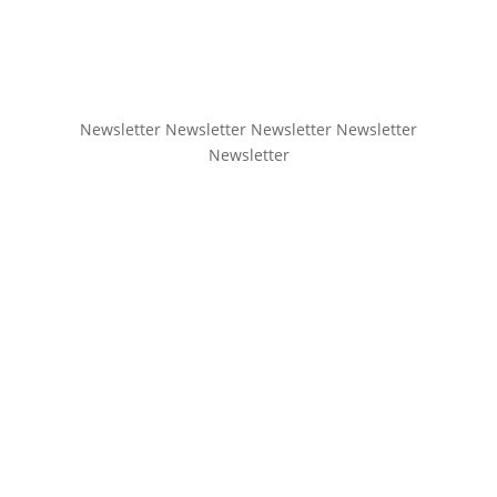
Newsletter Newsletter Newsletter Newsletter
Newsletter
önlichen E-Mail-Liste
 sondern teile auch Insights aus meinem persönlichen Leben, welche