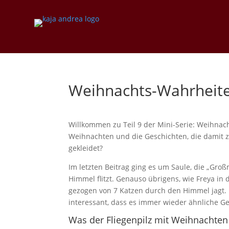
Weihnachts-Wahrheiten
Willkommen zu Teil 9 der Mini-Serie: Weihna
Weihnachten und die Geschichten, die damit 
gekleidet?
Im letzten Beitrag ging es um Saule, die „Gr
Himmel flitzt. Genauso übrigens, wie Freya i
gezogen von 7 Katzen durch den Himmel jagt. D
interessant, dass es immer wieder ähnliche G
Was der Fliegenpilz mit Weihnachten