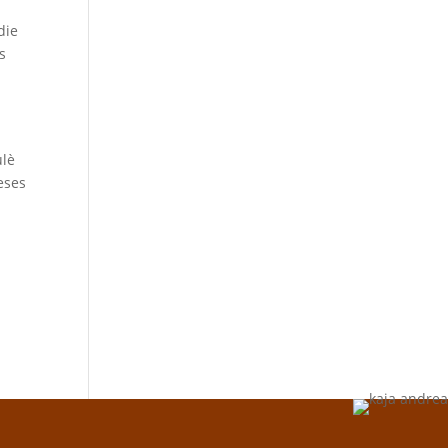
die
s
ulè
eses