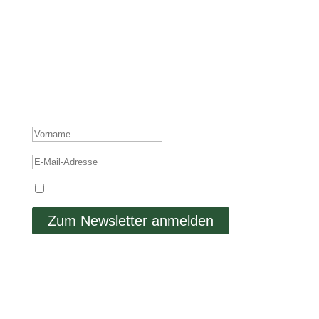
E-MAIL-LISTE
Ich schicke dir nicht nur mehr tolle Beiträge, sondern
teile auch Insights aus meinem persönlichen Leben,
welche sich nicht auf Social Media finden.
ERFOLGSMELDUNG
Ich stimme der Datenschutzerklärung zu.
Zum Newsletter anmelden