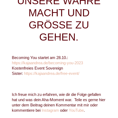
UNSERE WAHRE
MACHT UND
GRÖSSE ZU G
EHEN.
Becoming You startet am 28.10.:
https://kajaandrea.de/becoming-you-2023
Kostenfreies Event Sovereign
Sister:
https://kajaandrea.de/free-event/
Ich freue mich zu erfahren, wie dir die Folge gefallen
hat und was dein Aha-Moment war.
Teile es gerne hier
unter dem Beitrag deinen Kommentar mit mir oder
kommentiere bei
Instagram
oder
YouTube
.