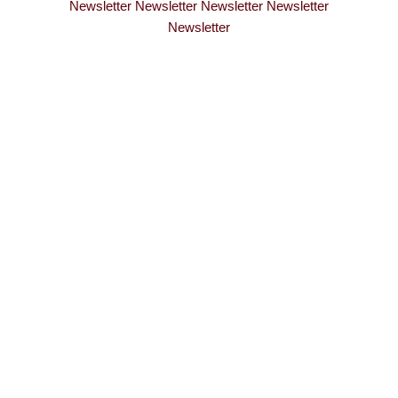
Newsletter Newsletter Newsletter Newsletter
Newsletter
WERDE TEIL
MEINER
PERSÖNLICHEN
E-MAIL-LISTE
Ich schicke dir nicht nur mehr tolle Beiträge, sondern
teile auch Insights aus meinem persönlichen Leben,