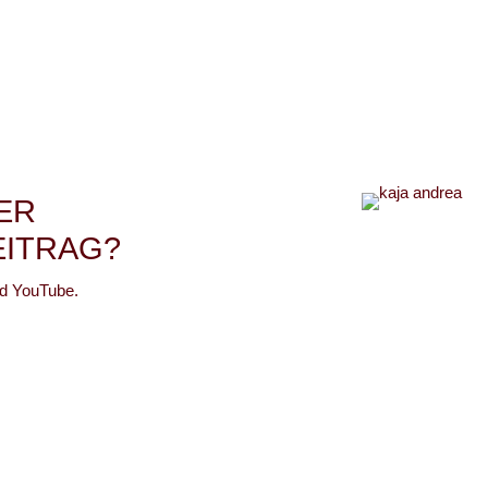
ER
EITRAG?
nd YouTube.