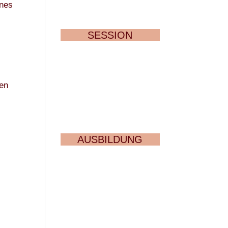
enes
SESSION
hen
AUSBILDUNG