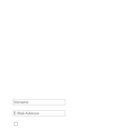
WERDE TEIL
MEINER
PERSÖNLICHEN
E-MAIL-LISTE
Ich schicke dir nicht nur mehr tolle Beiträge, sondern
teile auch Insights aus meinem persönlichen Leben,
welche sich nicht auf Social Media finden.
ERFOLGSMELDUNG
Ich stimme der Datenschutzerklärung zu.