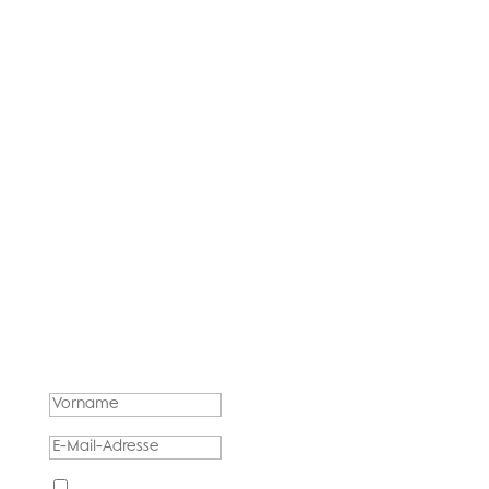
WERDE TEIL
MEINER
PERSÖNLICHEN E-
MAIL-LISTE
Ich schicke dir nicht nur mehr tolle Beiträge,
sondern teile auch Insights aus meinem
persönlichen Leben, welche sich nicht auf Social
Media finden.
ERFOLGSMELDUNG
Ich stimme der Datenschutzerklärung zu.