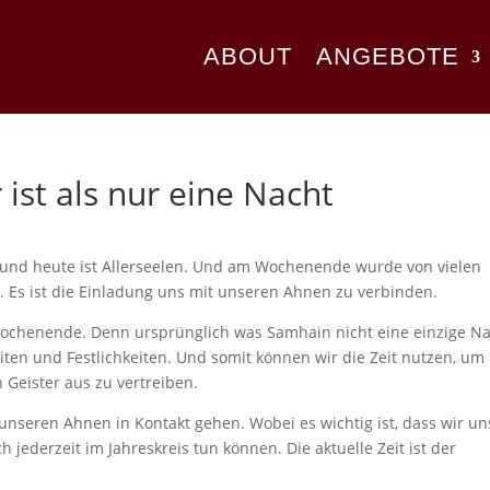
ABOUT
ANGEBOTE
st als nur eine Nacht
und heute ist Allerseelen. Und am Wochenende wurde von vielen
 Es ist die Einladung uns mit unseren Ahnen zu verbinden.
Wochenende. Denn ursprünglich was Samhain nicht eine einzige Na
ten und Festlichkeiten. Und somit können wir die Zeit nutzen, um
 Geister aus zu vertreiben.
it unseren Ahnen in Kontakt gehen. Wobei es wichtig ist, dass wir un
h jederzeit im Jahreskreis tun können. Die aktuelle Zeit ist der