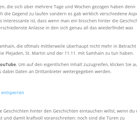
keiten, die sich über mehrere Tage und Wochen gezogen haben denn
h die Gegend zu laufen sondern es gab wirklich verschiedene Asp
Das Interessante ist, dass wenn man ein bisschen hinter die Geschic
rschiedenste Anlässe in den sich genau all das wiederfindet was
amhain, die oftmals mittlerweile überhaupt nicht mehr in Betracht
e Plejaden, St. Martin und der 11.11. mit Samhain zu tun haben.
YouTube
. Um auf den eigentlichen Inhalt zuzugreifen, klicken Sie a
ass dabei Daten an Drittanbieter weitergegeben werden.
e entsperren
ie Geschichten hinter den Geschichten eintauchen willst, wenn du 
 und damit kraftvoll voranschreiten: noch sind die Türen zu