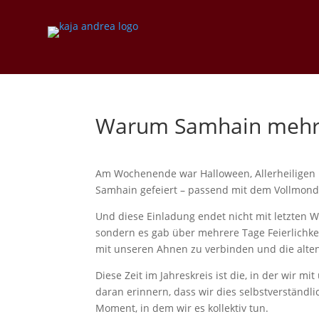
Warum Samhain mehr i
Am Wochenende war Halloween, Allerheiligen 
Samhain gefeiert – passend mit dem Vollmond.
Und diese Einladung endet nicht mit letzten 
sondern es gab über mehrere Tage Feierlichkei
mit unseren Ahnen zu verbinden und die alten
Diese Zeit im Jahreskreis ist die, in der wir m
daran erinnern, dass wir dies selbstverständlic
Moment, in dem wir es kollektiv tun.