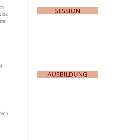
 es
SESSION
ekte
hte
uf
AUSBILDUNG
dich